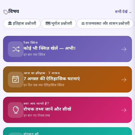
विषय
सभी देखें →
🏛️ इतिहास प्रश्नोत्तरी
🗺️ भूगोल प्रश्नोत्तरी
⚖️ राजव्यवस्था और शासन प्रश्नोत्तरी
रैंडम क्विज़
कोई भी क्विज़ खेलें — अभी!
हर बार नया क्विज़
आज का इतिहास · 7 अगस्त
7 अगस्त की ऐतिहासिक घटनाएं
हर दिन एक नया ऐतिहासिक क्विज़
क्या आप जानते हैं?
रोचक तथ्य जानें और सीखें
हर बार नए रोचक तथ्य
योगदान करें