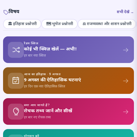
विषय
सभी देखें →
🏛️ इतिहास प्रश्नोत्तरी
🗺️ भूगोल प्रश्नोत्तरी
⚖️ राजव्यवस्था और शासन प्रश्नोत्तरी
रैंडम क्विज़
कोई भी क्विज़ खेलें — अभी!
हर बार नया क्विज़
आज का इतिहास · 9 अगस्त
9 अगस्त की ऐतिहासिक घटनाएं
हर दिन एक नया ऐतिहासिक क्विज़
क्या आप जानते हैं?
रोचक तथ्य जानें और सीखें
हर बार नए रोचक तथ्य
योगदान करें