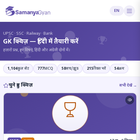
EN
?
UPSC · SSC · Railway · Bank
GK क्विज़ — हिंदी में तैयारी करें
हज़ारों प्रश्न, हर विषय, हिंदी और अंग्रेज़ी दोनों में।
1,104
कुल सेट
777
MCQ
58
सच/झूठ
215
रिक्त भरें
54
क्रम
चुने हुए क्विज़
सभी देखें →