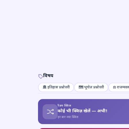
विषय
🏛️ इतिहास प्रश्नोत्तरी
🗺️ भूगोल प्रश्नोत्तरी
⚖️ राजव्यवस्
रैंडम क्विज़
कोई भी क्विज़ खेलें — अभी!
हर बार नया क्विज़