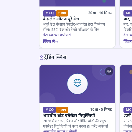
20 प्रश्न · 10 मिनट
MCQ
मध्यम
MC
केसलेट और अधूरे डेटा
बार,
अधूरे डेटा के साथ केसलेट-आधारित डेटा विश्लेषण
बार, प
सीखें। SSC, बैंक और रेलवे परीक्षाओं के लिए
विकसित
महत्वपूर्ण।
डेटा व्याख्या प्रश्नोत्तरी
डेटा व्य
क्विज़ लें
क्विज़ 
ट्रेंडिंग क्विज़
10 प्रश्न · 5 मिनट
MCQ
मध्यम
MC
भारतीय ब्रांड एंबेसेडर नियुक्तियाँ
72वें
2026 में लक्जरी, फैशन और बैंकिंग ब्रांडों की प्रमुख
2026 मे
एंबेसेडर नियुक्तियों को कवर करता है। करेंट अफेयर्स के
विजेता
लिए जरूरी।
अंतर्राष्ट्रीय मामले प्रश्नोत्तरी
पुरस्क