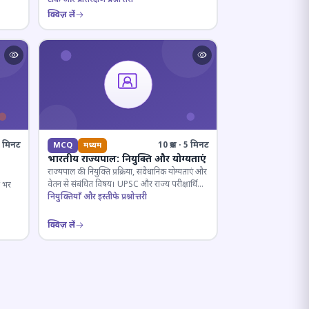
क्विज़ लें
· 6 मिनट
10 प्रश्न · 5 मिनट
MCQ
मध्यम
भारतीय राज्यपाल: नियुक्ति और योग्यताएं
राज्यपाल की नियुक्ति प्रक्रिया, संवैधानिक योग्यताएं और
वेतन से संबंधित विषय। UPSC और राज्य परीक्षार्थियों
ष भर
के लिए महत्वपूर्ण।
नियुक्तियाँ और इस्तीफे प्रश्नोत्तरी
क्विज़ लें