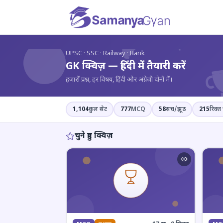
?
UPSC · SSC · Railway · Bank
GK क्विज़ — हिंदी में तैयारी करें
हज़ारों प्रश्न, हर विषय, हिंदी और अंग्रेज़ी दोनों में।
1,104
कुल सेट
777
MCQ
58
सच/झूठ
215
रिक्त 
चुने हुए क्विज़