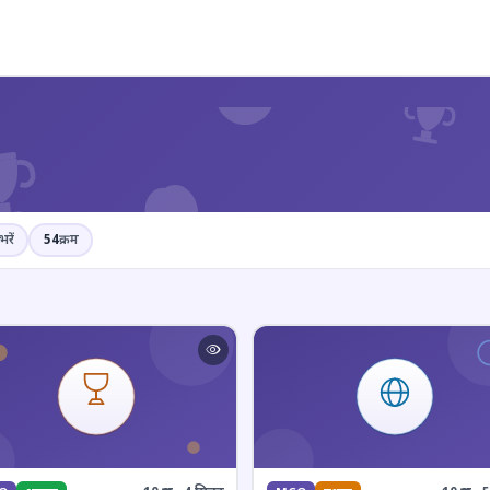
?
भरें
54
क्रम