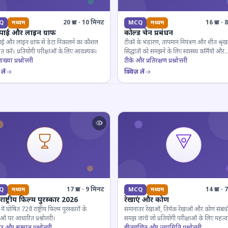
20 प्रश्न · 10 मिनट
16 प्रश्न 
Q
मध्यम
MCQ
मध्यम
 पाई और लाइन ग्राफ
कोल्ड चेन प्रबंधन
ाई और लाइन ग्राफ से डेटा निकालने का कौशल
टीकों के भंडारण, तापमान नियंत्रण और शीत श्रृंख
 करें। प्रतियोगी परीक्षाओं के लिए आवश्यक।
सिद्धांतों को समझने के लिए स्वास्थ्य कर्मियों और
ाख्या प्रश्नोत्तरी
परीक्षार्थियों के लिए महत्वपूर्ण।
टीके और प्रतिरक्षण प्रश्नोत्तरी
लें
क्विज़ लें
17 प्रश्न · 9 मिनट
14 प्रश्न 
Q
मध्यम
MCQ
मध्यम
 राष्ट्रीय फिल्म पुरस्कार 2026
रेखाएं और कोण
ं घोषित 72वें राष्ट्रीय फिल्म पुरस्कारों के
समानांतर रेखाओं, तिर्यक रेखाओं और कोण संबंधो
ओं पर आधारित प्रश्नोत्तरी।
समझ जांचें जो प्रतियोगी परीक्षाओं के लिए महत्वपूर
ार और सम्मान प्रश्नोत्तरी
बीजगणित और ज्यामिति प्रश्नोत्तरी