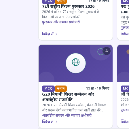
17 प्रश्न · 9 मिनट
MCQ
मध्यम
MC
72वें राष्ट्रीय फिल्म पुरस्कार 2026
पद्म 
सम्म
2026 में घोषित 72वें राष्ट्रीय फिल्म पुरस्कारों के
विजेताओं पर आधारित प्रश्नोत्तरी।
पद्म पु
पुरस्कार और सम्मान प्रश्नोत्तरी
प्रमुख
परखें।
पुरस्क
क्विज़ लें
क्विज़ 
19 प्रश्न · 10 मिनट
MCQ
मध्यम
MC
G20 मियामी शिखर सम्मेलन और
ज़ी स
अंतर्राष्ट्रीय राजनीति
2026 जी
की जान
2026 G20 मियामी शिखर सम्मेलन, मेजबानी विवरण
पुरस्क
और सदस्य देशों को प्रभावित करने वाली हाल की
राजनयिक घटनाओं पर ज्ञान परीक्षण करें।
अंतर्राष्ट्रीय संगठन और व्यापार प्रश्नोत्तरी
क्विज़ लें
क्विज़ 