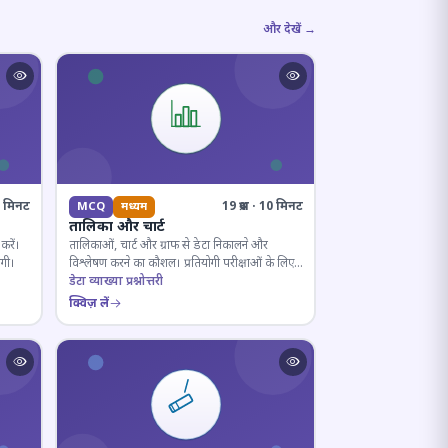
और देखें →
10 मिनट
19 प्रश्न · 10 मिनट
MCQ
मध्यम
तालिका और चार्ट
करें।
तालिकाओं, चार्ट और ग्राफ से डेटा निकालने और
ोगी।
विश्लेषण करने का कौशल। प्रतियोगी परीक्षाओं के लिए
अनिवार्य।
डेटा व्याख्या प्रश्नोत्तरी
क्विज़ लें