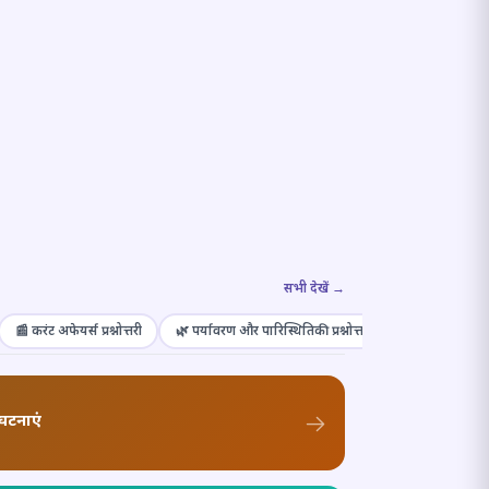
सभी देखें →
📰 करंट अफेयर्स प्रश्नोत्तरी
🌿 पर्यावरण और पारिस्थितिकी प्रश्नोत्तरी
🎭 संस्कृति और कल
घटनाएं