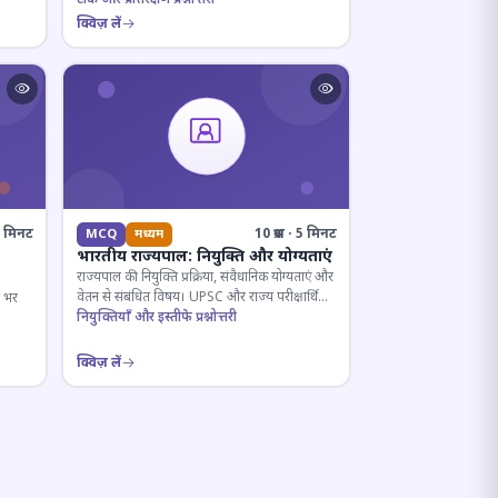
क्विज़ लें
· 6 मिनट
10 प्रश्न · 5 मिनट
MCQ
मध्यम
भारतीय राज्यपाल: नियुक्ति और योग्यताएं
राज्यपाल की नियुक्ति प्रक्रिया, संवैधानिक योग्यताएं और
वेतन से संबंधित विषय। UPSC और राज्य परीक्षार्थियों
ष भर
के लिए महत्वपूर्ण।
नियुक्तियाँ और इस्तीफे प्रश्नोत्तरी
क्विज़ लें