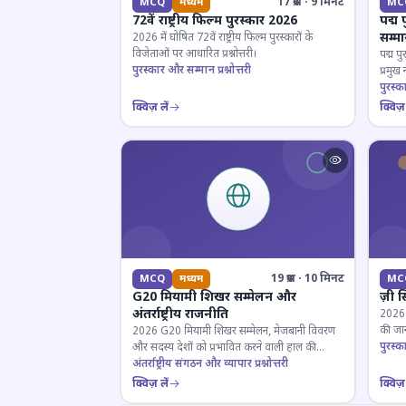
17 प्रश्न · 9 मिनट
MCQ
मध्यम
MC
72वें राष्ट्रीय फिल्म पुरस्कार 2026
पद्म 
सम्म
2026 में घोषित 72वें राष्ट्रीय फिल्म पुरस्कारों के
विजेताओं पर आधारित प्रश्नोत्तरी।
पद्म पु
पुरस्कार और सम्मान प्रश्नोत्तरी
प्रमुख
परखें।
पुरस्क
क्विज़ लें
क्विज़ 
19 प्रश्न · 10 मिनट
MCQ
मध्यम
MC
G20 मियामी शिखर सम्मेलन और
ज़ी स
अंतर्राष्ट्रीय राजनीति
2026 जी
की जान
2026 G20 मियामी शिखर सम्मेलन, मेजबानी विवरण
पुरस्क
और सदस्य देशों को प्रभावित करने वाली हाल की
राजनयिक घटनाओं पर ज्ञान परीक्षण करें।
अंतर्राष्ट्रीय संगठन और व्यापार प्रश्नोत्तरी
क्विज़ लें
क्विज़ 