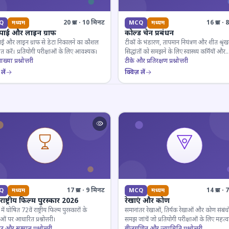
20 प्रश्न · 10 मिनट
16 प्रश्न 
Q
मध्यम
MCQ
मध्यम
 पाई और लाइन ग्राफ
कोल्ड चेन प्रबंधन
ाई और लाइन ग्राफ से डेटा निकालने का कौशल
टीकों के भंडारण, तापमान नियंत्रण और शीत श्रृंख
 करें। प्रतियोगी परीक्षाओं के लिए आवश्यक।
सिद्धांतों को समझने के लिए स्वास्थ्य कर्मियों और
ाख्या प्रश्नोत्तरी
परीक्षार्थियों के लिए महत्वपूर्ण।
टीके और प्रतिरक्षण प्रश्नोत्तरी
लें
क्विज़ लें
17 प्रश्न · 9 मिनट
14 प्रश्न 
Q
मध्यम
MCQ
मध्यम
 राष्ट्रीय फिल्म पुरस्कार 2026
रेखाएं और कोण
ं घोषित 72वें राष्ट्रीय फिल्म पुरस्कारों के
समानांतर रेखाओं, तिर्यक रेखाओं और कोण संबंधो
ओं पर आधारित प्रश्नोत्तरी।
समझ जांचें जो प्रतियोगी परीक्षाओं के लिए महत्वपूर
ार और सम्मान प्रश्नोत्तरी
बीजगणित और ज्यामिति प्रश्नोत्तरी