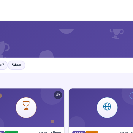
?
भरें
54
क्रम