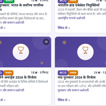
10 प्रश्न · 4 मिनट
10 प्रश्न 
Q
आसान
MCQ
मध्यम
पुरस्कार: भारत के सर्वोच्च नागरिक
भारतीय ब्रांड एंबेसेडर नियुक्तियाँ
ान
2026 में लक्जरी, फैशन और बैंकिंग ब्रांडों की प्र
एंबेसेडर नियुक्तियों को कवर करता है। करेंट अफे
रस्कारों की श्रेणियों, पात्रता मानदंड और भारत के
लिए जरूरी।
अंतर्राष्ट्रीय मामले प्रश्नोत्तरी
 नागरिक सम्मान की मुख्य विशेषताओं का ज्ञान
ार और सम्मान प्रश्नोत्तरी
लें
क्विज़ लें
18 प्रश्न · 9 मिनट
24 प्रश्न · 
Q
मध्यम
MCQ
मध्यम
िने अवार्ड्स 2026 के विजेता
पद्म पुरस्कार 2026 के विजेता
 सिने अवार्ड्स के विभिन्न श्रेणियों में विजेताओं
2026 पद्म पुरस्कारों के प्राप्तकर्ताओं और उनकी श्
कारी परीक्षण करें।
पर ज्ञान परीक्षण करें। UPSC और प्रतियोगी परीक
ार और सम्मान प्रश्नोत्तरी
के लिए महत्वपूर्ण।
पुरस्कार और सम्मान प्रश्नोत्तरी
लें
क्विज़ लें