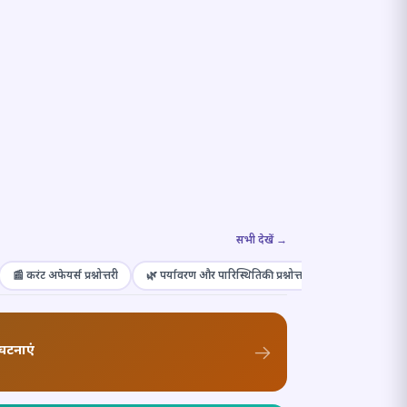
सभी देखें →
📰 करंट अफेयर्स प्रश्नोत्तरी
🌿 पर्यावरण और पारिस्थितिकी प्रश्नोत्तरी
🎭 संस्कृति और कल
घटनाएं