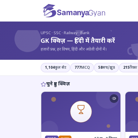
?
UPSC · SSC · Railway · Bank
GK क्विज़ — हिंदी में तैयारी करें
हज़ारों प्रश्न, हर विषय, हिंदी और अंग्रेज़ी दोनों में।
1,104
कुल सेट
777
MCQ
58
सच/झूठ
215
रिक्त 
चुने हुए क्विज़