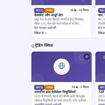
20 प्रश्न · 10 मिनट
MCQ
मध्यम
MC
केसलेट और अधूरे डेटा
बार,
अधूरे डेटा के साथ केसलेट-आधारित डेटा विश्लेषण
बार, प
सीखें। SSC, बैंक और रेलवे परीक्षाओं के लिए
विकसित
महत्वपूर्ण।
डेटा व्याख्या प्रश्नोत्तरी
डेटा व्य
क्विज़ लें
क्विज़ 
ट्रेंडिंग क्विज़
10 प्रश्न · 5 मिनट
MCQ
मध्यम
MC
भारतीय ब्रांड एंबेसेडर नियुक्तियाँ
72वें
2026 में लक्जरी, फैशन और बैंकिंग ब्रांडों की प्रमुख
2026 मे
एंबेसेडर नियुक्तियों को कवर करता है। करेंट अफेयर्स के
विजेता
लिए जरूरी।
अंतर्राष्ट्रीय मामले प्रश्नोत्तरी
पुरस्क