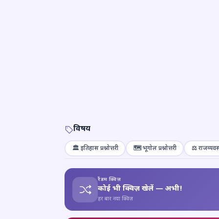
विषय
🏛️ इतिहास प्रश्नोत्तरी
🗺️ भूगोल प्रश्नोत्तरी
⚖️ राजव्यवस्
रैंडम क्विज़
कोई भी क्विज़ खेलें — अभी!
हर बार नया क्विज़