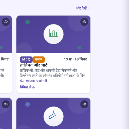
और देखें →
10 मिनट
19 प्रश्न · 10 मिनट
MCQ
मध्यम
तालिका और चार्ट
करें।
तालिकाओं, चार्ट और ग्राफ से डेटा निकालने और
ोगी।
विश्लेषण करने का कौशल। प्रतियोगी परीक्षाओं के लिए
अनिवार्य।
डेटा व्याख्या प्रश्नोत्तरी
क्विज़ लें