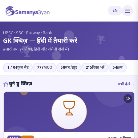
EN
?
UPSC · SSC · Railway · Bank
GK क्विज़ — हिंदी में तैयारी करें
हज़ारों प्रश्न, हर विषय, हिंदी और अंग्रेज़ी दोनों में।
1,104
कुल सेट
777
MCQ
58
सच/झूठ
215
रिक्त भरें
54
क्रम
चुने हुए क्विज़
सभी देखें →