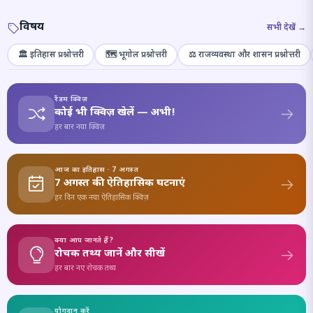
विषय
सभी देखें →
🏛️ इतिहास प्रश्नोत्तरी
🗺️ भूगोल प्रश्नोत्तरी
⚖️ राजव्यवस्था और शासन प्रश्नोत्तरी
रैंडम क्विज़
कोई भी क्विज़ खेलें — अभी!
हर बार नया क्विज़
आज का इतिहास · 7 अगस्त
7 अगस्त की ऐतिहासिक घटनाएं
हर दिन एक नया ऐतिहासिक क्विज़
क्या आप जानते हैं?
रोचक तथ्य जानें और सीखें
हर बार नए रोचक तथ्य
योगदान करें