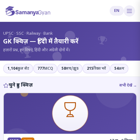
EN
?
UPSC · SSC · Railway · Bank
GK क्विज़ — हिंदी में तैयारी करें
हज़ारों प्रश्न, हर विषय, हिंदी और अंग्रेज़ी दोनों में।
1,104
कुल सेट
777
MCQ
58
सच/झूठ
215
रिक्त भरें
54
क्रम
चुने हुए क्विज़
सभी देखें →