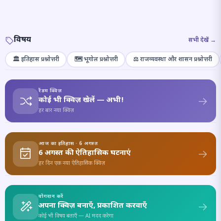
विषय
सभी देखें →
🏛️ इतिहास प्रश्नोत्तरी
🗺️ भूगोल प्रश्नोत्तरी
⚖️ राजव्यवस्था और शासन प्रश्नोत्तरी
रैंडम क्विज़
कोई भी क्विज़ खेलें — अभी!
हर बार नया क्विज़
आज का इतिहास · 6 अगस्त
6 अगस्त की ऐतिहासिक घटनाएं
हर दिन एक नया ऐतिहासिक क्विज़
योगदान करें
अपना क्विज़ बनाएँ, प्रकाशित करवाएँ
कोई भी विषय बताएँ — AI मदद करेगा