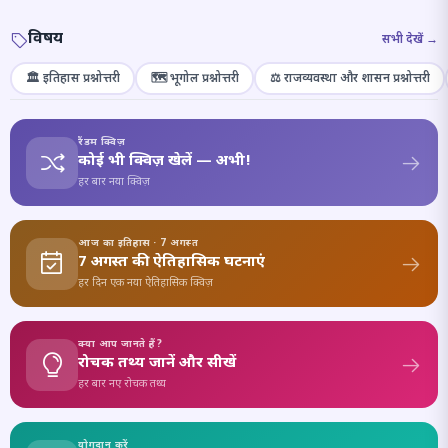
विषय
सभी देखें →
🏛️ इतिहास प्रश्नोत्तरी
🗺️ भूगोल प्रश्नोत्तरी
⚖️ राजव्यवस्था और शासन प्रश्नोत्तरी
रैंडम क्विज़
कोई भी क्विज़ खेलें — अभी!
हर बार नया क्विज़
आज का इतिहास · 7 अगस्त
7 अगस्त की ऐतिहासिक घटनाएं
हर दिन एक नया ऐतिहासिक क्विज़
क्या आप जानते हैं?
रोचक तथ्य जानें और सीखें
हर बार नए रोचक तथ्य
योगदान करें