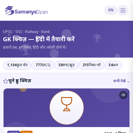
EN
?
UPSC · SSC · Railway · Bank
GK क्विज़ — हिंदी में तैयारी करें
हज़ारों प्रश्न, हर विषय, हिंदी और अंग्रेज़ी दोनों में।
1,104
कुल सेट
777
MCQ
58
सच/झूठ
215
रिक्त भरें
54
क्रम
चुने हुए क्विज़
सभी देखें →