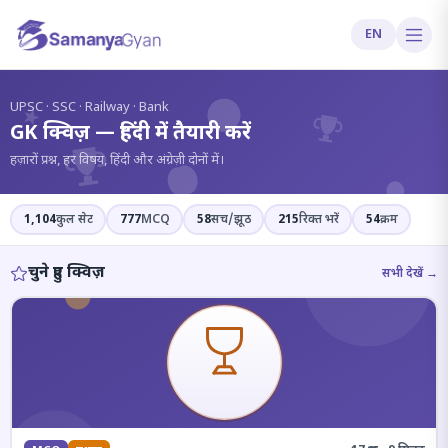
EN
?
UPSC · SSC · Railway · Bank
GK क्विज़ — हिंदी में तैयारी करें
हज़ारों प्रश्न, हर विषय, हिंदी और अंग्रेज़ी दोनों में।
1,104
कुल सेट
777
MCQ
58
सच/झूठ
215
रिक्त भरें
54
क्रम
चुने हुए क्विज़
सभी देखें →