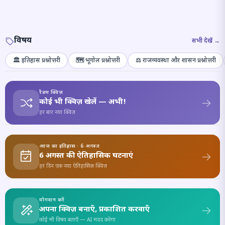
विषय
सभी देखें →
🏛️ इतिहास प्रश्नोत्तरी
🗺️ भूगोल प्रश्नोत्तरी
⚖️ राजव्यवस्था और शासन प्रश्नोत्तरी
रैंडम क्विज़
कोई भी क्विज़ खेलें — अभी!
हर बार नया क्विज़
आज का इतिहास · 6 अगस्त
6 अगस्त की ऐतिहासिक घटनाएं
हर दिन एक नया ऐतिहासिक क्विज़
योगदान करें
अपना क्विज़ बनाएँ, प्रकाशित करवाएँ
कोई भी विषय बताएँ — AI मदद करेगा