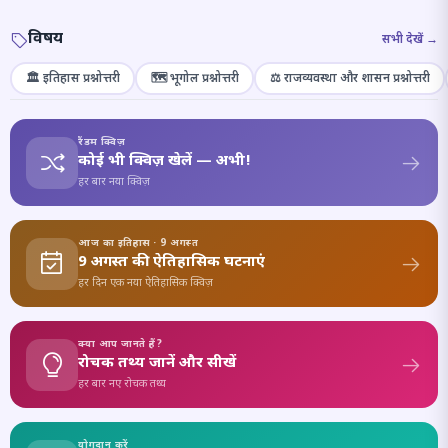
विषय
सभी देखें →
🏛️ इतिहास प्रश्नोत्तरी
🗺️ भूगोल प्रश्नोत्तरी
⚖️ राजव्यवस्था और शासन प्रश्नोत्तरी
रैंडम क्विज़
कोई भी क्विज़ खेलें — अभी!
हर बार नया क्विज़
आज का इतिहास · 9 अगस्त
9 अगस्त की ऐतिहासिक घटनाएं
हर दिन एक नया ऐतिहासिक क्विज़
क्या आप जानते हैं?
रोचक तथ्य जानें और सीखें
हर बार नए रोचक तथ्य
योगदान करें