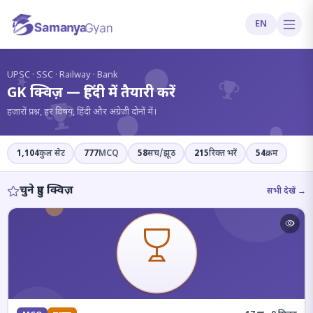
EN
?
UPSC · SSC · Railway · Bank
GK क्विज़ — हिंदी में तैयारी करें
हज़ारों प्रश्न, हर विषय, हिंदी और अंग्रेज़ी दोनों में।
1,104
कुल सेट
777
MCQ
58
सच/झूठ
215
रिक्त भरें
54
क्रम
चुने हुए क्विज़
सभी देखें →