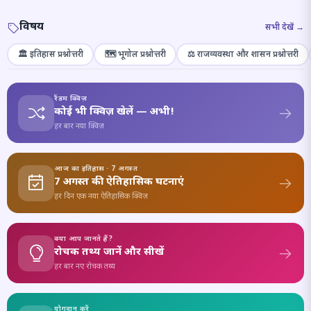
विषय
सभी देखें →
🏛️ इतिहास प्रश्नोत्तरी
🗺️ भूगोल प्रश्नोत्तरी
⚖️ राजव्यवस्था और शासन प्रश्नोत्तरी
रैंडम क्विज़
कोई भी क्विज़ खेलें — अभी!
हर बार नया क्विज़
आज का इतिहास · 7 अगस्त
7 अगस्त की ऐतिहासिक घटनाएं
हर दिन एक नया ऐतिहासिक क्विज़
क्या आप जानते हैं?
रोचक तथ्य जानें और सीखें
हर बार नए रोचक तथ्य
योगदान करें