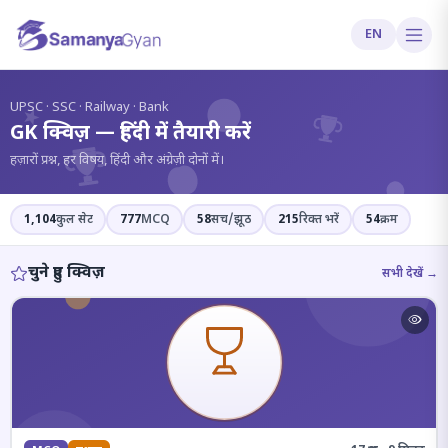
EN
?
UPSC · SSC · Railway · Bank
GK क्विज़ — हिंदी में तैयारी करें
हज़ारों प्रश्न, हर विषय, हिंदी और अंग्रेज़ी दोनों में।
1,104
कुल सेट
777
MCQ
58
सच/झूठ
215
रिक्त भरें
54
क्रम
चुने हुए क्विज़
सभी देखें →