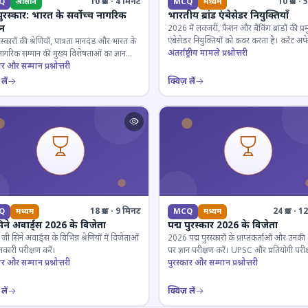
10 प्रश्न · 4 मिनट
10 प्रश्न 
Q
आसान
MCQ
मध्यम
पुरस्कार: भारत के सर्वोच्च नागरिक
भारतीय ब्रांड एंबेसेडर नियुक्तियाँ
ान
2026 में लक्जरी, फैशन और बैंकिंग ब्रांडों की प्र
एंबेसेडर नियुक्तियों को कवर करता है। करेंट अफे
रस्कारों की श्रेणियों, पात्रता मानदंड और भारत के
लिए जरूरी।
अंतर्राष्ट्रीय मामले प्रश्नोत्तरी
 नागरिक सम्मान की मुख्य विशेषताओं का ज्ञान
ार और सम्मान प्रश्नोत्तरी
लें
क्विज़ लें
18 प्रश्न · 9 मिनट
24 प्रश्न · 
Q
मध्यम
MCQ
मध्यम
िने अवार्ड्स 2026 के विजेता
पद्म पुरस्कार 2026 के विजेता
 सिने अवार्ड्स के विभिन्न श्रेणियों में विजेताओं
2026 पद्म पुरस्कारों के प्राप्तकर्ताओं और उनकी श्
कारी परीक्षण करें।
पर ज्ञान परीक्षण करें। UPSC और प्रतियोगी परीक
ार और सम्मान प्रश्नोत्तरी
के लिए महत्वपूर्ण।
पुरस्कार और सम्मान प्रश्नोत्तरी
लें
क्विज़ लें