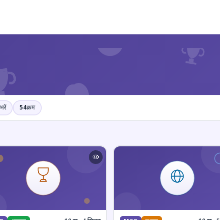
?
भरें
54
क्रम