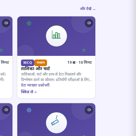
और देखें →
10 मिनट
19 प्रश्न · 10 मिनट
MCQ
मध्यम
तालिका और चार्ट
करें।
तालिकाओं, चार्ट और ग्राफ से डेटा निकालने और
ोगी।
विश्लेषण करने का कौशल। प्रतियोगी परीक्षाओं के लिए
अनिवार्य।
डेटा व्याख्या प्रश्नोत्तरी
क्विज़ लें