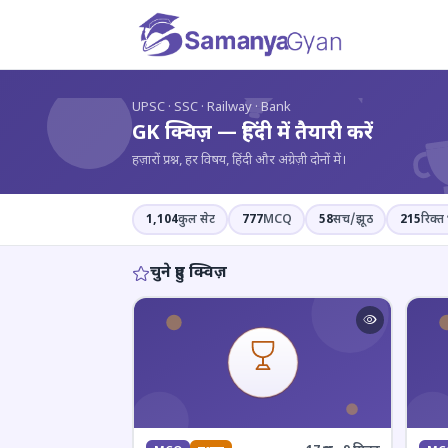
?
UPSC · SSC · Railway · Bank
GK क्विज़ — हिंदी में तैयारी करें
हज़ारों प्रश्न, हर विषय, हिंदी और अंग्रेज़ी दोनों में।
1,104
कुल सेट
777
MCQ
58
सच/झूठ
215
रिक्त 
चुने हुए क्विज़