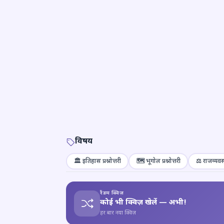
विषय
🏛️ इतिहास प्रश्नोत्तरी
🗺️ भूगोल प्रश्नोत्तरी
⚖️ राजव्यवस्
रैंडम क्विज़
कोई भी क्विज़ खेलें — अभी!
हर बार नया क्विज़