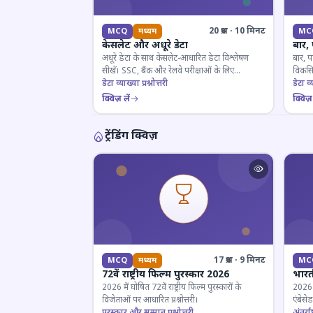
20 प्रश्न · 10 मिनट
MCQ
मध्यम
MC
केसलेट और अधूरे डेटा
बार,
अधूरे डेटा के साथ केसलेट-आधारित डेटा विश्लेषण
बार, प
सीखें। SSC, बैंक और रेलवे परीक्षाओं के लिए
विकसित
महत्वपूर्ण।
डेटा व्याख्या प्रश्नोत्तरी
डेटा व्य
क्विज़ लें
क्विज़ 
ट्रेंडिंग क्विज़
17 प्रश्न · 9 मिनट
MCQ
मध्यम
MC
72वें राष्ट्रीय फिल्म पुरस्कार 2026
भारती
2026 में घोषित 72वें राष्ट्रीय फिल्म पुरस्कारों के
2026 म
विजेताओं पर आधारित प्रश्नोत्तरी।
एंबेसे
पुरस्कार और सम्मान प्रश्नोत्तरी
लिए ज
अंतर्राष