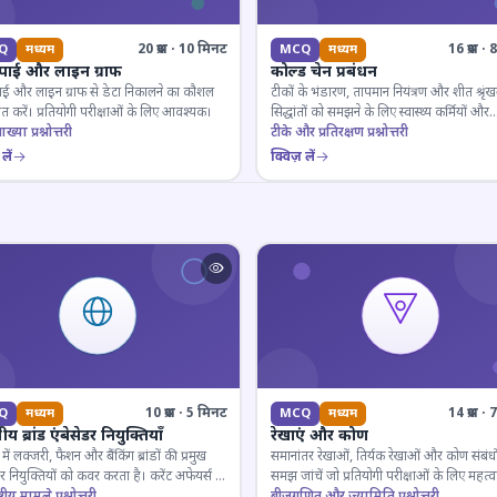
20 प्रश्न · 10 मिनट
16 प्रश्न 
Q
मध्यम
MCQ
मध्यम
 पाई और लाइन ग्राफ
कोल्ड चेन प्रबंधन
ाई और लाइन ग्राफ से डेटा निकालने का कौशल
टीकों के भंडारण, तापमान नियंत्रण और शीत श्रृंख
 करें। प्रतियोगी परीक्षाओं के लिए आवश्यक।
सिद्धांतों को समझने के लिए स्वास्थ्य कर्मियों और
ाख्या प्रश्नोत्तरी
परीक्षार्थियों के लिए महत्वपूर्ण।
टीके और प्रतिरक्षण प्रश्नोत्तरी
लें
क्विज़ लें
10 प्रश्न · 5 मिनट
14 प्रश्न 
Q
मध्यम
MCQ
मध्यम
य ब्रांड एंबेसेडर नियुक्तियाँ
रेखाएं और कोण
ें लक्जरी, फैशन और बैंकिंग ब्रांडों की प्रमुख
समानांतर रेखाओं, तिर्यक रेखाओं और कोण संबंधो
डर नियुक्तियों को कवर करता है। करेंट अफेयर्स के
समझ जांचें जो प्रतियोगी परीक्षाओं के लिए महत्वपूर
रूरी।
्ट्रीय मामले प्रश्नोत्तरी
बीजगणित और ज्यामिति प्रश्नोत्तरी