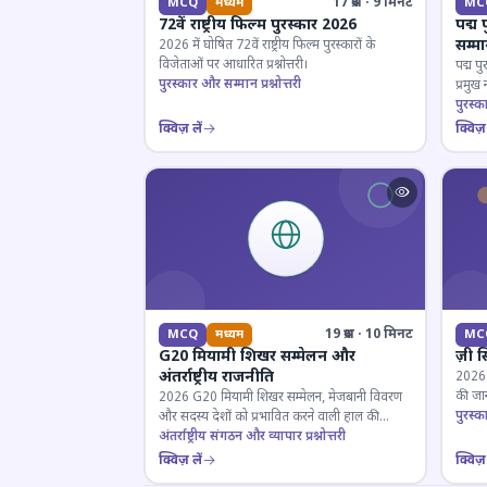
17 प्रश्न · 9 मिनट
MCQ
मध्यम
MC
72वें राष्ट्रीय फिल्म पुरस्कार 2026
पद्म 
सम्म
2026 में घोषित 72वें राष्ट्रीय फिल्म पुरस्कारों के
विजेताओं पर आधारित प्रश्नोत्तरी।
पद्म पु
पुरस्कार और सम्मान प्रश्नोत्तरी
प्रमुख
परखें।
पुरस्क
क्विज़ लें
क्विज़ 
19 प्रश्न · 10 मिनट
MCQ
मध्यम
MC
G20 मियामी शिखर सम्मेलन और
ज़ी स
अंतर्राष्ट्रीय राजनीति
2026 जी
की जान
2026 G20 मियामी शिखर सम्मेलन, मेजबानी विवरण
पुरस्क
और सदस्य देशों को प्रभावित करने वाली हाल की
राजनयिक घटनाओं पर ज्ञान परीक्षण करें।
अंतर्राष्ट्रीय संगठन और व्यापार प्रश्नोत्तरी
क्विज़ लें
क्विज़ 