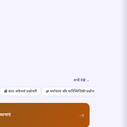
सभी देखें →
📰 करंट अफेयर्स प्रश्नोत्तरी
🌿 पर्यावरण और पारिस्थितिकी प्रश्नोत्तरी
🎭 संस्कृति और कल
घटनाएं