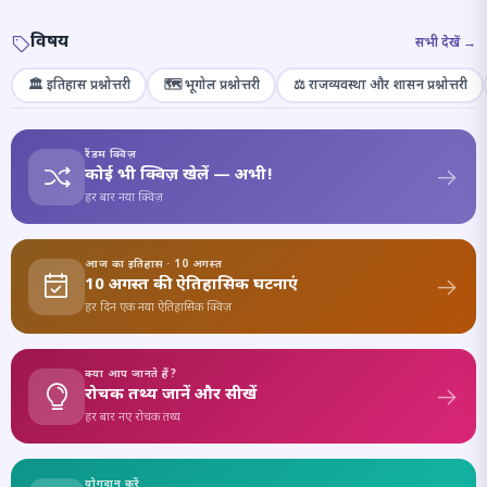
विषय
सभी देखें →
🏛️ इतिहास प्रश्नोत्तरी
🗺️ भूगोल प्रश्नोत्तरी
⚖️ राजव्यवस्था और शासन प्रश्नोत्तरी
रैंडम क्विज़
कोई भी क्विज़ खेलें — अभी!
हर बार नया क्विज़
आज का इतिहास · 10 अगस्त
10 अगस्त की ऐतिहासिक घटनाएं
हर दिन एक नया ऐतिहासिक क्विज़
क्या आप जानते हैं?
रोचक तथ्य जानें और सीखें
हर बार नए रोचक तथ्य
योगदान करें