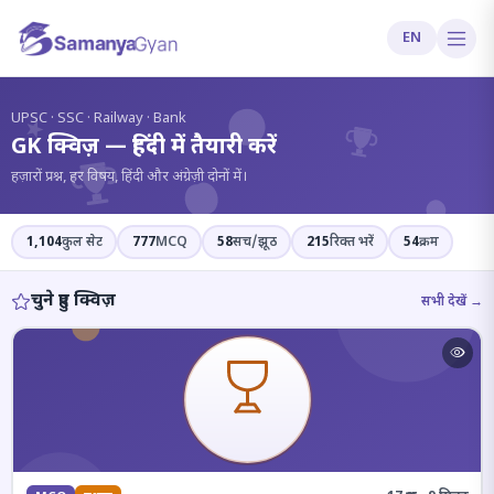
EN
?
UPSC · SSC · Railway · Bank
GK क्विज़ — हिंदी में तैयारी करें
हज़ारों प्रश्न, हर विषय, हिंदी और अंग्रेज़ी दोनों में।
1,104
कुल सेट
777
MCQ
58
सच/झूठ
215
रिक्त भरें
54
क्रम
चुने हुए क्विज़
सभी देखें →