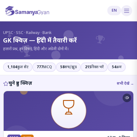
EN
?
UPSC · SSC · Railway · Bank
GK क्विज़ — हिंदी में तैयारी करें
हज़ारों प्रश्न, हर विषय, हिंदी और अंग्रेज़ी दोनों में।
1,104
कुल सेट
777
MCQ
58
सच/झूठ
215
रिक्त भरें
54
क्रम
चुने हुए क्विज़
सभी देखें →