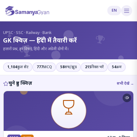
EN
?
UPSC · SSC · Railway · Bank
GK क्विज़ — हिंदी में तैयारी करें
हज़ारों प्रश्न, हर विषय, हिंदी और अंग्रेज़ी दोनों में।
1,104
कुल सेट
777
MCQ
58
सच/झूठ
215
रिक्त भरें
54
क्रम
चुने हुए क्विज़
सभी देखें →