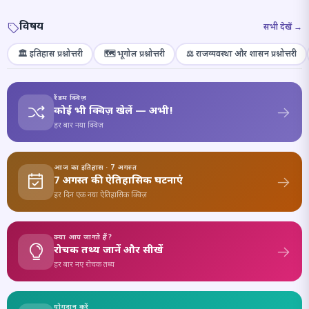
विषय
सभी देखें →
🏛️ इतिहास प्रश्नोत्तरी
🗺️ भूगोल प्रश्नोत्तरी
⚖️ राजव्यवस्था और शासन प्रश्नोत्तरी
रैंडम क्विज़
कोई भी क्विज़ खेलें — अभी!
हर बार नया क्विज़
आज का इतिहास · 7 अगस्त
7 अगस्त की ऐतिहासिक घटनाएं
हर दिन एक नया ऐतिहासिक क्विज़
क्या आप जानते हैं?
रोचक तथ्य जानें और सीखें
हर बार नए रोचक तथ्य
योगदान करें