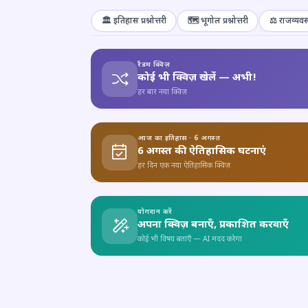
🏛️ इतिहास प्रश्नोत्तरी
🗺️ भूगोल प्रश्नोत्तरी
⚖️ राजव्यवस्
रैंडम क्विज़
कोई भी क्विज़ खेलें — अभी!
हर बार नया क्विज़
आज का इतिहास · 6 अगस्त
6 अगस्त की ऐतिहासिक घटनाएं
हर दिन एक नया ऐतिहासिक क्विज़
योगदान करें
अपना क्विज़ बनाएँ, प्रकाशित करवाएँ
कोई भी विषय बताएँ — AI मदद करेगा