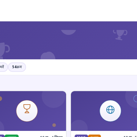
?
भरें
54
क्रम