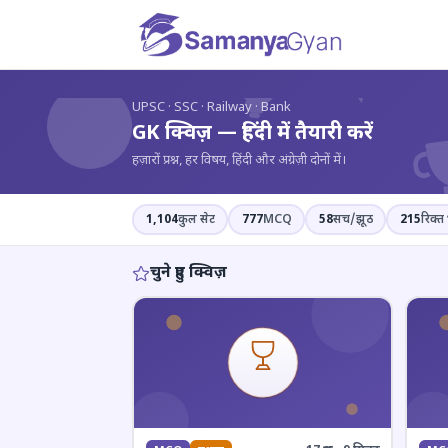
?
UPSC · SSC · Railway · Bank
GK क्विज़ — हिंदी में तैयारी करें
हज़ारों प्रश्न, हर विषय, हिंदी और अंग्रेज़ी दोनों में।
1,104
कुल सेट
777
MCQ
58
सच/झूठ
215
रिक्त 
चुने हुए क्विज़