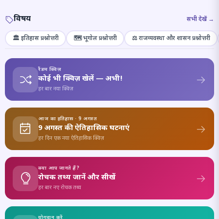
विषय
सभी देखें →
🏛️ इतिहास प्रश्नोत्तरी
🗺️ भूगोल प्रश्नोत्तरी
⚖️ राजव्यवस्था और शासन प्रश्नोत्तरी
रैंडम क्विज़
कोई भी क्विज़ खेलें — अभी!
हर बार नया क्विज़
आज का इतिहास · 9 अगस्त
9 अगस्त की ऐतिहासिक घटनाएं
हर दिन एक नया ऐतिहासिक क्विज़
क्या आप जानते हैं?
रोचक तथ्य जानें और सीखें
हर बार नए रोचक तथ्य
योगदान करें