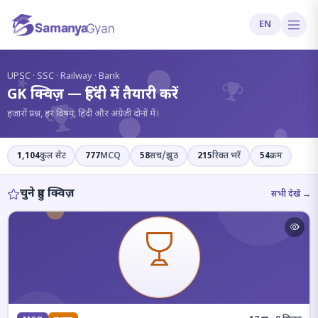
EN
?
UPSC · SSC · Railway · Bank
GK क्विज़ — हिंदी में तैयारी करें
हज़ारों प्रश्न, हर विषय, हिंदी और अंग्रेज़ी दोनों में।
1,104
कुल सेट
777
MCQ
58
सच/झूठ
215
रिक्त भरें
54
क्रम
चुने हुए क्विज़
सभी देखें →