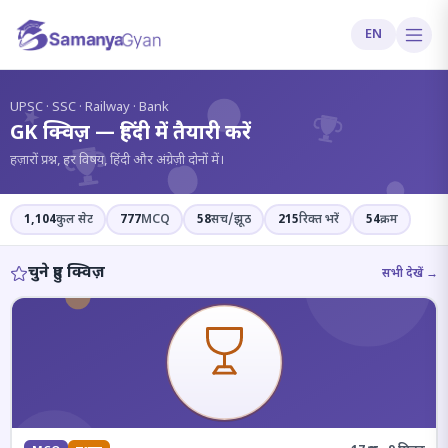
EN
?
UPSC · SSC · Railway · Bank
GK क्विज़ — हिंदी में तैयारी करें
हज़ारों प्रश्न, हर विषय, हिंदी और अंग्रेज़ी दोनों में।
1,104
कुल सेट
777
MCQ
58
सच/झूठ
215
रिक्त भरें
54
क्रम
चुने हुए क्विज़
सभी देखें →