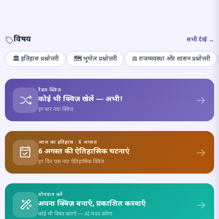
विषय
सभी देखें →
🏛️ इतिहास प्रश्नोत्तरी
🗺️ भूगोल प्रश्नोत्तरी
⚖️ राजव्यवस्था और शासन प्रश्नोत्तरी
रैंडम क्विज़
कोई भी क्विज़ खेलें — अभी!
हर बार नया क्विज़
आज का इतिहास · 6 अगस्त
6 अगस्त की ऐतिहासिक घटनाएं
हर दिन एक नया ऐतिहासिक क्विज़
योगदान करें
अपना क्विज़ बनाएँ, प्रकाशित करवाएँ
कोई भी विषय बताएँ — AI मदद करेगा