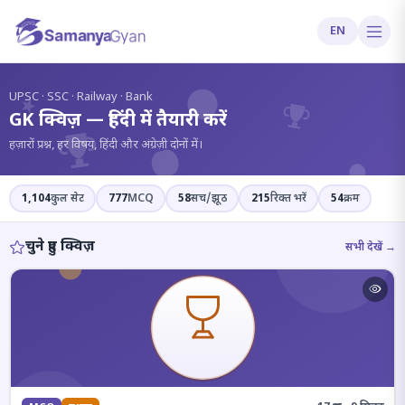
EN
?
UPSC · SSC · Railway · Bank
GK क्विज़ — हिंदी में तैयारी करें
हज़ारों प्रश्न, हर विषय, हिंदी और अंग्रेज़ी दोनों में।
1,104
कुल सेट
777
MCQ
58
सच/झूठ
215
रिक्त भरें
54
क्रम
चुने हुए क्विज़
सभी देखें →