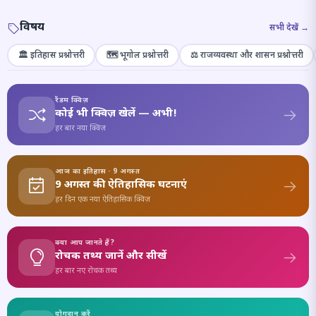
विषय
सभी देखें →
🏛️ इतिहास प्रश्नोत्तरी
🗺️ भूगोल प्रश्नोत्तरी
⚖️ राजव्यवस्था और शासन प्रश्नोत्तरी
रैंडम क्विज़
कोई भी क्विज़ खेलें — अभी!
हर बार नया क्विज़
आज का इतिहास · 9 अगस्त
9 अगस्त की ऐतिहासिक घटनाएं
हर दिन एक नया ऐतिहासिक क्विज़
क्या आप जानते हैं?
रोचक तथ्य जानें और सीखें
हर बार नए रोचक तथ्य
योगदान करें