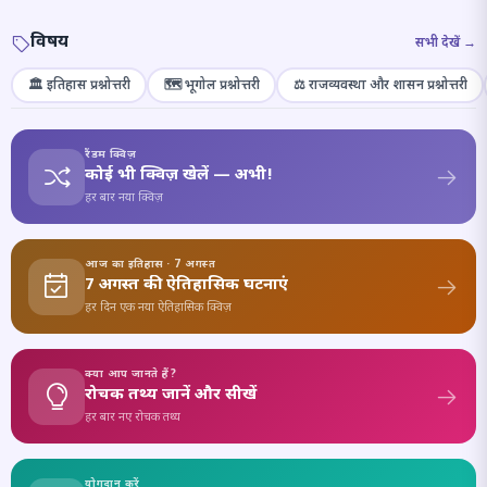
विषय
सभी देखें →
🏛️ इतिहास प्रश्नोत्तरी
🗺️ भूगोल प्रश्नोत्तरी
⚖️ राजव्यवस्था और शासन प्रश्नोत्तरी
रैंडम क्विज़
कोई भी क्विज़ खेलें — अभी!
हर बार नया क्विज़
आज का इतिहास · 7 अगस्त
7 अगस्त की ऐतिहासिक घटनाएं
हर दिन एक नया ऐतिहासिक क्विज़
क्या आप जानते हैं?
रोचक तथ्य जानें और सीखें
हर बार नए रोचक तथ्य
योगदान करें