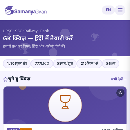
EN
?
UPSC · SSC · Railway · Bank
GK क्विज़ — हिंदी में तैयारी करें
हज़ारों प्रश्न, हर विषय, हिंदी और अंग्रेज़ी दोनों में।
1,104
कुल सेट
777
MCQ
58
सच/झूठ
215
रिक्त भरें
54
क्रम
चुने हुए क्विज़
सभी देखें →