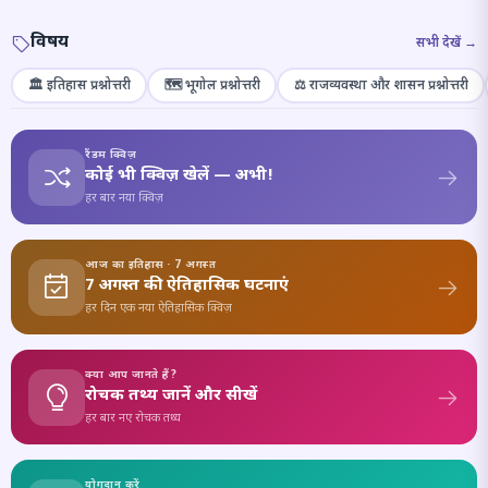
विषय
सभी देखें →
🏛️ इतिहास प्रश्नोत्तरी
🗺️ भूगोल प्रश्नोत्तरी
⚖️ राजव्यवस्था और शासन प्रश्नोत्तरी
रैंडम क्विज़
कोई भी क्विज़ खेलें — अभी!
हर बार नया क्विज़
आज का इतिहास · 7 अगस्त
7 अगस्त की ऐतिहासिक घटनाएं
हर दिन एक नया ऐतिहासिक क्विज़
क्या आप जानते हैं?
रोचक तथ्य जानें और सीखें
हर बार नए रोचक तथ्य
योगदान करें