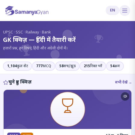
EN
?
UPSC · SSC · Railway · Bank
GK क्विज़ — हिंदी में तैयारी करें
हज़ारों प्रश्न, हर विषय, हिंदी और अंग्रेज़ी दोनों में।
1,104
कुल सेट
777
MCQ
58
सच/झूठ
215
रिक्त भरें
54
क्रम
चुने हुए क्विज़
सभी देखें →