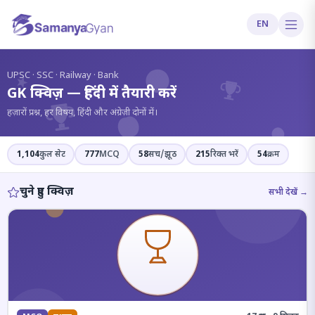
EN
?
UPSC · SSC · Railway · Bank
GK क्विज़ — हिंदी में तैयारी करें
हज़ारों प्रश्न, हर विषय, हिंदी और अंग्रेज़ी दोनों में।
1,104
कुल सेट
777
MCQ
58
सच/झूठ
215
रिक्त भरें
54
क्रम
चुने हुए क्विज़
सभी देखें →