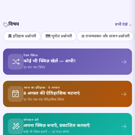
विषय
सभी देखें →
🏛️ इतिहास प्रश्नोत्तरी
🗺️ भूगोल प्रश्नोत्तरी
⚖️ राजव्यवस्था और शासन प्रश्नोत्तरी
रैंडम क्विज़
कोई भी क्विज़ खेलें — अभी!
हर बार नया क्विज़
आज का इतिहास · 6 अगस्त
6 अगस्त की ऐतिहासिक घटनाएं
हर दिन एक नया ऐतिहासिक क्विज़
योगदान करें
अपना क्विज़ बनाएँ, प्रकाशित करवाएँ
कोई भी विषय बताएँ — AI मदद करेगा