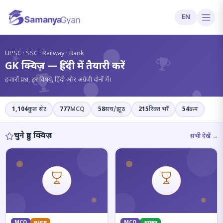
EN
?
UPSC · SSC · Railway · Bank
GK क्विज़ — हिंदी में तैयारी करें
हज़ारों प्रश्न, हर विषय, हिंदी और अंग्रेज़ी दोनों में।
1,104
कुल सेट
777
MCQ
58
सच/झूठ
215
रिक्त भरें
54
क्रम
चुने हुए क्विज़
सभी देखें →
MCQ
मध्यम
MCQ
आसान