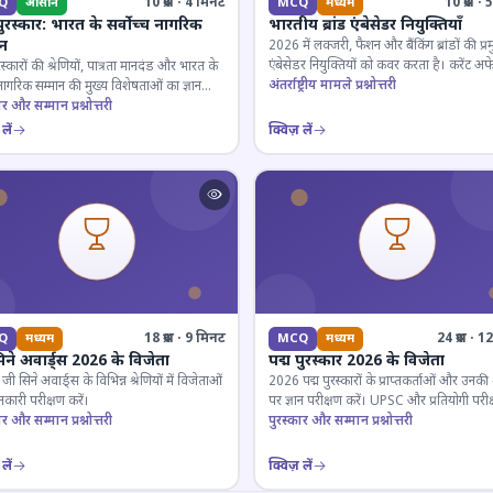
10 प्रश्न · 4 मिनट
10 प्रश्न 
Q
आसान
MCQ
मध्यम
पुरस्कार: भारत के सर्वोच्च नागरिक
भारतीय ब्रांड एंबेसेडर नियुक्तियाँ
ान
2026 में लक्जरी, फैशन और बैंकिंग ब्रांडों की प्र
एंबेसेडर नियुक्तियों को कवर करता है। करेंट अफे
रस्कारों की श्रेणियों, पात्रता मानदंड और भारत के
लिए जरूरी।
अंतर्राष्ट्रीय मामले प्रश्नोत्तरी
 नागरिक सम्मान की मुख्य विशेषताओं का ज्ञान
ार और सम्मान प्रश्नोत्तरी
लें
क्विज़ लें
18 प्रश्न · 9 मिनट
24 प्रश्न · 
Q
मध्यम
MCQ
मध्यम
िने अवार्ड्स 2026 के विजेता
पद्म पुरस्कार 2026 के विजेता
 सिने अवार्ड्स के विभिन्न श्रेणियों में विजेताओं
2026 पद्म पुरस्कारों के प्राप्तकर्ताओं और उनकी श्
कारी परीक्षण करें।
पर ज्ञान परीक्षण करें। UPSC और प्रतियोगी परीक
ार और सम्मान प्रश्नोत्तरी
के लिए महत्वपूर्ण।
पुरस्कार और सम्मान प्रश्नोत्तरी
लें
क्विज़ लें