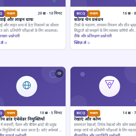
20 प्रश्न · 10 मिनट
16 प्रश्न 
Q
मध्यम
MCQ
मध्यम
 पाई और लाइन ग्राफ
कोल्ड चेन प्रबंधन
ाई और लाइन ग्राफ से डेटा निकालने का कौशल
टीकों के भंडारण, तापमान नियंत्रण और शीत श्रृंख
 करें। प्रतियोगी परीक्षाओं के लिए आवश्यक।
सिद्धांतों को समझने के लिए स्वास्थ्य कर्मियों और
ाख्या प्रश्नोत्तरी
परीक्षार्थियों के लिए महत्वपूर्ण।
टीके और प्रतिरक्षण प्रश्नोत्तरी
लें
क्विज़ लें
10 प्रश्न · 5 मिनट
14 प्रश्न 
Q
मध्यम
MCQ
मध्यम
य ब्रांड एंबेसेडर नियुक्तियाँ
रेखाएं और कोण
ें लक्जरी, फैशन और बैंकिंग ब्रांडों की प्रमुख
समानांतर रेखाओं, तिर्यक रेखाओं और कोण संबंधो
डर नियुक्तियों को कवर करता है। करेंट अफेयर्स के
समझ जांचें जो प्रतियोगी परीक्षाओं के लिए महत्वपूर
रूरी।
्ट्रीय मामले प्रश्नोत्तरी
बीजगणित और ज्यामिति प्रश्नोत्तरी