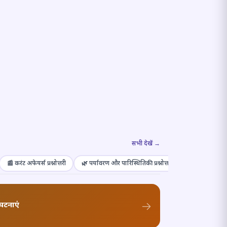
सभी देखें →
📰 करंट अफेयर्स प्रश्नोत्तरी
🌿 पर्यावरण और पारिस्थितिकी प्रश्नोत्तरी
🎭 संस्कृति और कल
घटनाएं