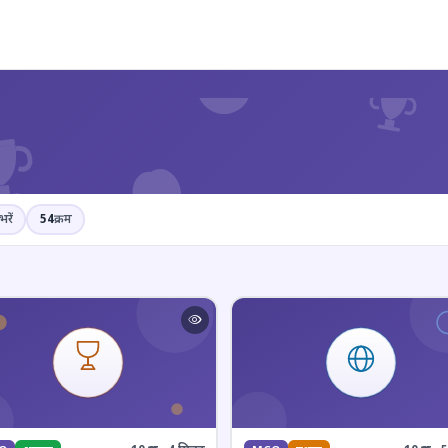
?
भरें
54
क्रम