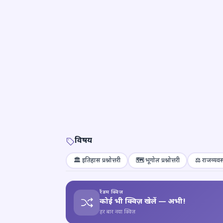
विषय
🏛️ इतिहास प्रश्नोत्तरी
🗺️ भूगोल प्रश्नोत्तरी
⚖️ राजव्यवस्
रैंडम क्विज़
कोई भी क्विज़ खेलें — अभी!
हर बार नया क्विज़