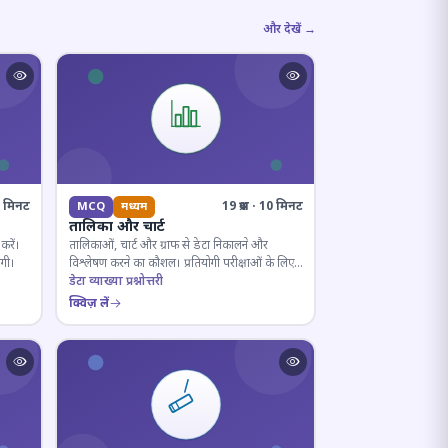
और देखें →
10 मिनट
19 प्रश्न · 10 मिनट
MCQ
मध्यम
तालिका और चार्ट
करें।
तालिकाओं, चार्ट और ग्राफ से डेटा निकालने और
ोगी।
विश्लेषण करने का कौशल। प्रतियोगी परीक्षाओं के लिए
अनिवार्य।
डेटा व्याख्या प्रश्नोत्तरी
क्विज़ लें