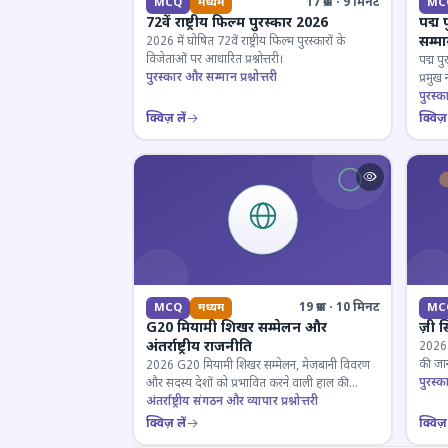
17 प्रश्न · 9 मिनट
MCQ
मध्यम
MC
72वें राष्ट्रीय फिल्म पुरस्कार 2026
पद्म 
सम्म
2026 में घोषित 72वें राष्ट्रीय फिल्म पुरस्कारों के
विजेताओं पर आधारित प्रश्नोत्तरी।
पद्म पु
पुरस्कार और सम्मान प्रश्नोत्तरी
प्रमुख
परखें।
पुरस्क
क्विज़ लें
क्विज़ 
19 प्रश्न · 10 मिनट
MCQ
मध्यम
MC
G20 मियामी शिखर सम्मेलन और
ज़ी स
अंतर्राष्ट्रीय राजनीति
2026 जी
की जान
2026 G20 मियामी शिखर सम्मेलन, मेजबानी विवरण
पुरस्क
और सदस्य देशों को प्रभावित करने वाली हाल की
राजनयिक घटनाओं पर ज्ञान परीक्षण करें।
अंतर्राष्ट्रीय संगठन और व्यापार प्रश्नोत्तरी
क्विज़ लें
क्विज़ 