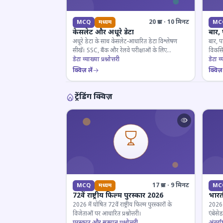
20 प्रश्न · 10 मिनट
MCQ
मध्यम
MC
केसलेट और अधूरे डेटा
बार,
अधूरे डेटा के साथ केसलेट-आधारित डेटा विश्लेषण
बार, प
सीखें। SSC, बैंक और रेलवे परीक्षाओं के लिए
विकसित
महत्वपूर्ण।
डेटा व्याख्या प्रश्नोत्तरी
डेटा व्य
क्विज़ लें
क्विज़ 
ट्रेंडिंग क्विज़
17 प्रश्न · 9 मिनट
MCQ
मध्यम
MC
72वें राष्ट्रीय फिल्म पुरस्कार 2026
भारती
2026 में घोषित 72वें राष्ट्रीय फिल्म पुरस्कारों के
2026 म
विजेताओं पर आधारित प्रश्नोत्तरी।
एंबेसे
पुरस्कार और सम्मान प्रश्नोत्तरी
लिए ज
अंतर्राष