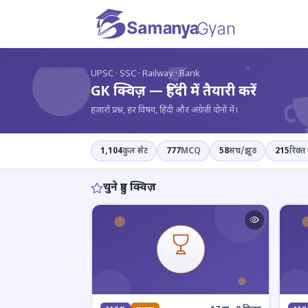
?
UPSC · SSC · Railway · Bank
GK क्विज़ — हिंदी में तैयारी करें
हज़ारों प्रश्न, हर विषय, हिंदी और अंग्रेज़ी दोनों में।
1,104
कुल सेट
777
MCQ
58
सच/झूठ
215
रिक्त 
चुने हुए क्विज़