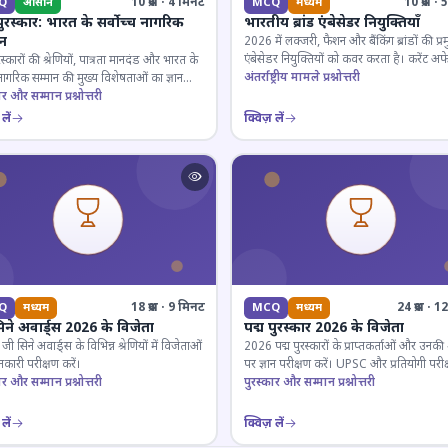
10 प्रश्न · 4 मिनट
10 प्रश्न 
Q
आसान
MCQ
मध्यम
पुरस्कार: भारत के सर्वोच्च नागरिक
भारतीय ब्रांड एंबेसेडर नियुक्तियाँ
ान
2026 में लक्जरी, फैशन और बैंकिंग ब्रांडों की प्र
एंबेसेडर नियुक्तियों को कवर करता है। करेंट अफे
रस्कारों की श्रेणियों, पात्रता मानदंड और भारत के
लिए जरूरी।
अंतर्राष्ट्रीय मामले प्रश्नोत्तरी
 नागरिक सम्मान की मुख्य विशेषताओं का ज्ञान
ार और सम्मान प्रश्नोत्तरी
लें
क्विज़ लें
18 प्रश्न · 9 मिनट
24 प्रश्न · 
Q
मध्यम
MCQ
मध्यम
िने अवार्ड्स 2026 के विजेता
पद्म पुरस्कार 2026 के विजेता
 सिने अवार्ड्स के विभिन्न श्रेणियों में विजेताओं
2026 पद्म पुरस्कारों के प्राप्तकर्ताओं और उनकी श्
कारी परीक्षण करें।
पर ज्ञान परीक्षण करें। UPSC और प्रतियोगी परीक
ार और सम्मान प्रश्नोत्तरी
के लिए महत्वपूर्ण।
पुरस्कार और सम्मान प्रश्नोत्तरी
लें
क्विज़ लें