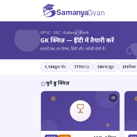
?
UPSC · SSC · Railway · Bank
GK क्विज़ — हिंदी में तैयारी करें
हज़ारों प्रश्न, हर विषय, हिंदी और अंग्रेज़ी दोनों में।
1,104
कुल सेट
777
MCQ
58
सच/झूठ
215
रिक्त 
चुने हुए क्विज़