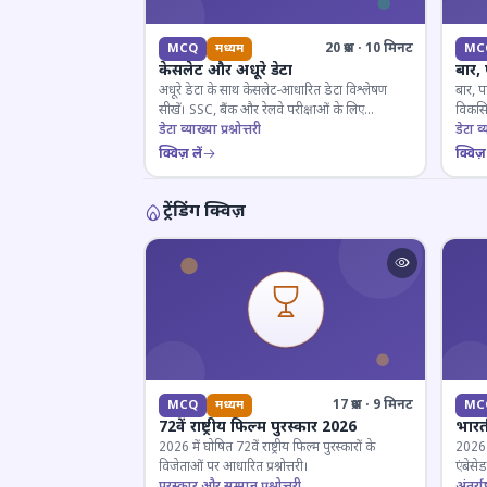
20 प्रश्न · 10 मिनट
MCQ
मध्यम
MC
केसलेट और अधूरे डेटा
बार,
अधूरे डेटा के साथ केसलेट-आधारित डेटा विश्लेषण
बार, प
सीखें। SSC, बैंक और रेलवे परीक्षाओं के लिए
विकसित
महत्वपूर्ण।
डेटा व्याख्या प्रश्नोत्तरी
डेटा व्य
क्विज़ लें
क्विज़ 
ट्रेंडिंग क्विज़
17 प्रश्न · 9 मिनट
MCQ
मध्यम
MC
72वें राष्ट्रीय फिल्म पुरस्कार 2026
भारती
2026 में घोषित 72वें राष्ट्रीय फिल्म पुरस्कारों के
2026 म
विजेताओं पर आधारित प्रश्नोत्तरी।
एंबेसे
पुरस्कार और सम्मान प्रश्नोत्तरी
लिए ज
अंतर्राष