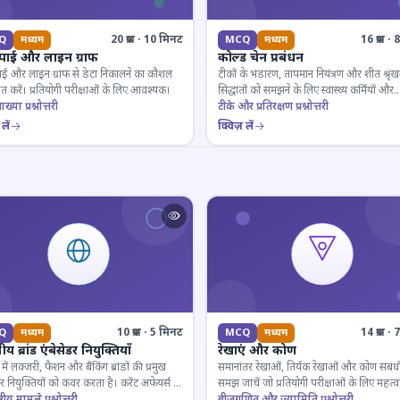
20 प्रश्न · 10 मिनट
16 प्रश्न 
Q
मध्यम
MCQ
मध्यम
 पाई और लाइन ग्राफ
कोल्ड चेन प्रबंधन
ाई और लाइन ग्राफ से डेटा निकालने का कौशल
टीकों के भंडारण, तापमान नियंत्रण और शीत श्रृंख
 करें। प्रतियोगी परीक्षाओं के लिए आवश्यक।
सिद्धांतों को समझने के लिए स्वास्थ्य कर्मियों और
ाख्या प्रश्नोत्तरी
परीक्षार्थियों के लिए महत्वपूर्ण।
टीके और प्रतिरक्षण प्रश्नोत्तरी
लें
क्विज़ लें
10 प्रश्न · 5 मिनट
14 प्रश्न 
Q
मध्यम
MCQ
मध्यम
य ब्रांड एंबेसेडर नियुक्तियाँ
रेखाएं और कोण
ें लक्जरी, फैशन और बैंकिंग ब्रांडों की प्रमुख
समानांतर रेखाओं, तिर्यक रेखाओं और कोण संबंधो
डर नियुक्तियों को कवर करता है। करेंट अफेयर्स के
समझ जांचें जो प्रतियोगी परीक्षाओं के लिए महत्वपूर
रूरी।
्ट्रीय मामले प्रश्नोत्तरी
बीजगणित और ज्यामिति प्रश्नोत्तरी