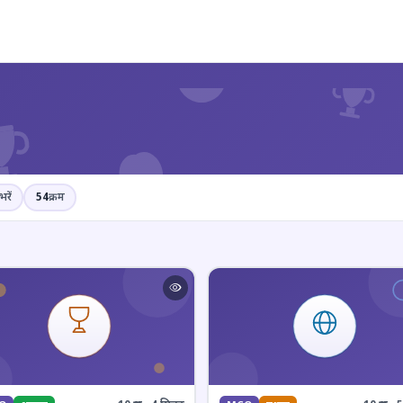
?
भरें
54
क्रम