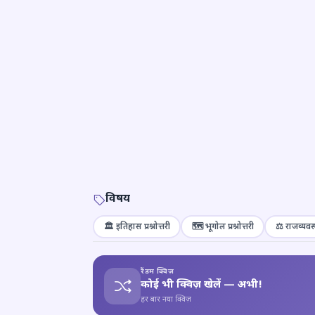
विषय
🏛️ इतिहास प्रश्नोत्तरी
🗺️ भूगोल प्रश्नोत्तरी
⚖️ राजव्यवस्
रैंडम क्विज़
कोई भी क्विज़ खेलें — अभी!
हर बार नया क्विज़