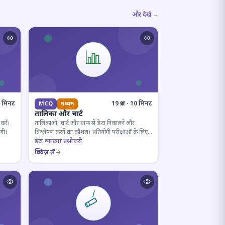
और देखें →
10 मिनट
19 प्रश्न · 10 मिनट
MCQ
मध्यम
तालिका और चार्ट
करें।
तालिकाओं, चार्ट और ग्राफ से डेटा निकालने और
ोगी।
विश्लेषण करने का कौशल। प्रतियोगी परीक्षाओं के लिए
अनिवार्य।
डेटा व्याख्या प्रश्नोत्तरी
क्विज़ लें