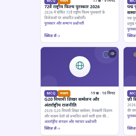
17 प्रश्न · 9 मिनट
MCQ
मध्यम
MC
72वें राष्ट्रीय फिल्म पुरस्कार 2026
पद्म 
सम्म
2026 में घोषित 72वें राष्ट्रीय फिल्म पुरस्कारों के
विजेताओं पर आधारित प्रश्नोत्तरी।
पद्म पु
पुरस्कार और सम्मान प्रश्नोत्तरी
प्रमुख
परखें।
पुरस्क
क्विज़ लें
क्विज़ 
19 प्रश्न · 10 मिनट
MCQ
मध्यम
MC
G20 मियामी शिखर सम्मेलन और
ज़ी स
अंतर्राष्ट्रीय राजनीति
2026 जी
की जान
2026 G20 मियामी शिखर सम्मेलन, मेजबानी विवरण
पुरस्क
और सदस्य देशों को प्रभावित करने वाली हाल की
राजनयिक घटनाओं पर ज्ञान परीक्षण करें।
अंतर्राष्ट्रीय संगठन और व्यापार प्रश्नोत्तरी
क्विज़ लें
क्विज़ 