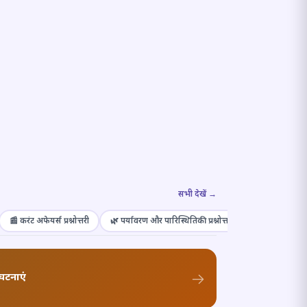
सभी देखें →
📰 करंट अफेयर्स प्रश्नोत्तरी
🌿 पर्यावरण और पारिस्थितिकी प्रश्नोत्तरी
🎭 संस्कृति और कल
घटनाएं