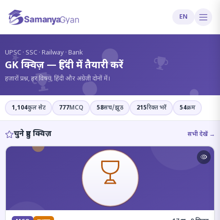
EN
?
UPSC · SSC · Railway · Bank
GK क्विज़ — हिंदी में तैयारी करें
हज़ारों प्रश्न, हर विषय, हिंदी और अंग्रेज़ी दोनों में।
1,104
कुल सेट
777
MCQ
58
सच/झूठ
215
रिक्त भरें
54
क्रम
चुने हुए क्विज़
सभी देखें →