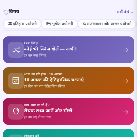
विषय
सभी देखें →
🏛️ इतिहास प्रश्नोत्तरी
🗺️ भूगोल प्रश्नोत्तरी
⚖️ राजव्यवस्था और शासन प्रश्नोत्तरी
रैंडम क्विज़
कोई भी क्विज़ खेलें — अभी!
हर बार नया क्विज़
आज का इतिहास · 10 अगस्त
10 अगस्त की ऐतिहासिक घटनाएं
हर दिन एक नया ऐतिहासिक क्विज़
क्या आप जानते हैं?
रोचक तथ्य जानें और सीखें
हर बार नए रोचक तथ्य
योगदान करें