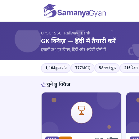
?
UPSC · SSC · Railway · Bank
GK क्विज़ — हिंदी में तैयारी करें
हज़ारों प्रश्न, हर विषय, हिंदी और अंग्रेज़ी दोनों में।
1,104
कुल सेट
777
MCQ
58
सच/झूठ
215
रिक्त 
चुने हुए क्विज़