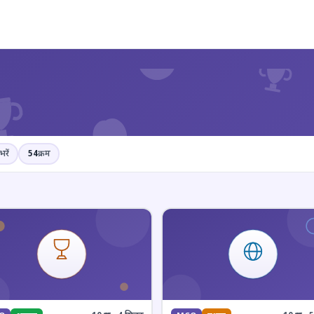
?
भरें
54
क्रम