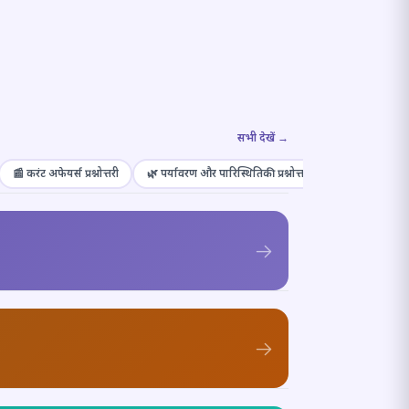
सभी देखें →
📰 करंट अफेयर्स प्रश्नोत्तरी
🌿 पर्यावरण और पारिस्थितिकी प्रश्नोत्तरी
🎭 संस्कृति और कल