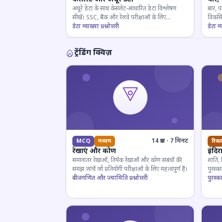
अधूरे डेटा के साथ केसलेट-आधारित डेटा विश्लेषण
बार, प
सीखें। SSC, बैंक और रेलवे परीक्षाओं के लिए
विकसित
महत्वपूर्ण।
डेटा व्याख्या प्रश्नोत्तरी
डेटा व्य
ट्रेंडिंग क्विज़
14 प्रश्न · 7 मिनट
MCQ
मध्यम
रिक्त
रेखाएं और कोण
इंदिर
समानांतर रेखाओं, तिर्यक रेखाओं और कोण संबंधों की
शांति,
समझ जांचें जो प्रतियोगी परीक्षाओं के लिए महत्वपूर्ण हैं।
पुरस्
बीजगणित और ज्यामिति प्रश्नोत्तरी
प्रतियो
पुरस्क