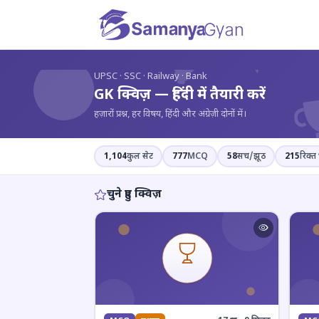
?
UPSC · SSC · Railway · Bank
GK क्विज़ — हिंदी में तैयारी करें
हज़ारों प्रश्न, हर विषय, हिंदी और अंग्रेज़ी दोनों में।
1,104
कुल सेट
777
MCQ
58
सच/झूठ
215
रिक्त 
चुने हुए क्विज़