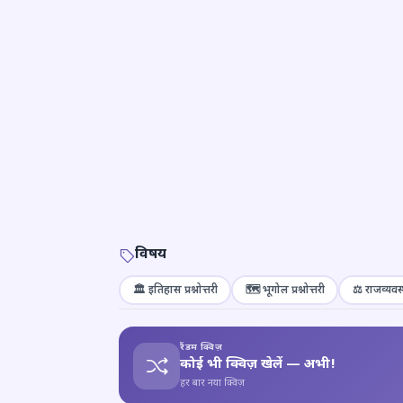
विषय
🏛️ इतिहास प्रश्नोत्तरी
🗺️ भूगोल प्रश्नोत्तरी
⚖️ राजव्यवस्
रैंडम क्विज़
कोई भी क्विज़ खेलें — अभी!
हर बार नया क्विज़