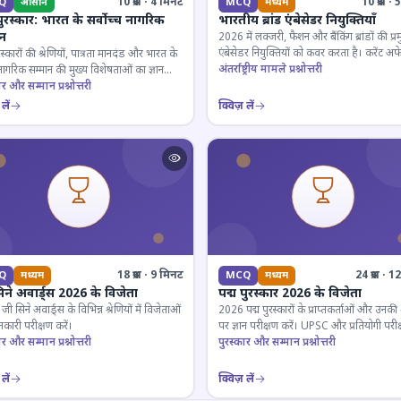
10 प्रश्न · 4 मिनट
10 प्रश्न 
Q
आसान
MCQ
मध्यम
पुरस्कार: भारत के सर्वोच्च नागरिक
भारतीय ब्रांड एंबेसेडर नियुक्तियाँ
ान
2026 में लक्जरी, फैशन और बैंकिंग ब्रांडों की प्र
एंबेसेडर नियुक्तियों को कवर करता है। करेंट अफे
रस्कारों की श्रेणियों, पात्रता मानदंड और भारत के
लिए जरूरी।
अंतर्राष्ट्रीय मामले प्रश्नोत्तरी
 नागरिक सम्मान की मुख्य विशेषताओं का ज्ञान
ार और सम्मान प्रश्नोत्तरी
लें
क्विज़ लें
18 प्रश्न · 9 मिनट
24 प्रश्न · 
Q
मध्यम
MCQ
मध्यम
िने अवार्ड्स 2026 के विजेता
पद्म पुरस्कार 2026 के विजेता
 सिने अवार्ड्स के विभिन्न श्रेणियों में विजेताओं
2026 पद्म पुरस्कारों के प्राप्तकर्ताओं और उनकी श्
कारी परीक्षण करें।
पर ज्ञान परीक्षण करें। UPSC और प्रतियोगी परीक
ार और सम्मान प्रश्नोत्तरी
के लिए महत्वपूर्ण।
पुरस्कार और सम्मान प्रश्नोत्तरी
लें
क्विज़ लें