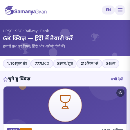
EN
?
UPSC · SSC · Railway · Bank
GK क्विज़ — हिंदी में तैयारी करें
हज़ारों प्रश्न, हर विषय, हिंदी और अंग्रेज़ी दोनों में।
1,104
कुल सेट
777
MCQ
58
सच/झूठ
215
रिक्त भरें
54
क्रम
चुने हुए क्विज़
सभी देखें →