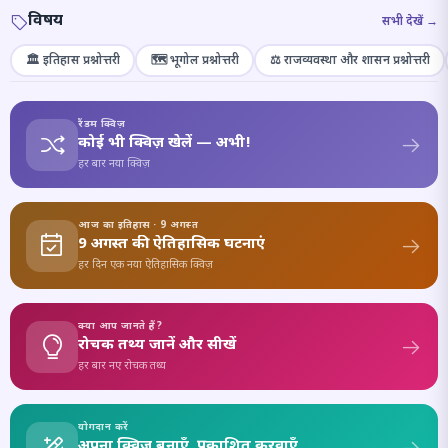
विषय
सभी देखें →
🏛️ इतिहास प्रश्नोत्तरी
🗺️ भूगोल प्रश्नोत्तरी
⚖️ राजव्यवस्था और शासन प्रश्नोत्तरी
रैंडम क्विज़
कोई भी क्विज़ खेलें — अभी!
हर बार नया क्विज़
आज का इतिहास · 9 अगस्त
9 अगस्त की ऐतिहासिक घटनाएं
हर दिन एक नया ऐतिहासिक क्विज़
क्या आप जानते हैं?
रोचक तथ्य जानें और सीखें
हर बार नए रोचक तथ्य
योगदान करें
अपना क्विज़ बनाएँ, प्रकाशित करवाएँ