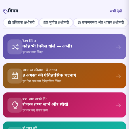
विषय
सभी देखें →
🏛️ इतिहास प्रश्नोत्तरी
🗺️ भूगोल प्रश्नोत्तरी
⚖️ राजव्यवस्था और शासन प्रश्नोत्तरी
रैंडम क्विज़
कोई भी क्विज़ खेलें — अभी!
हर बार नया क्विज़
आज का इतिहास · 8 अगस्त
8 अगस्त की ऐतिहासिक घटनाएं
हर दिन एक नया ऐतिहासिक क्विज़
क्या आप जानते हैं?
रोचक तथ्य जानें और सीखें
हर बार नए रोचक तथ्य
योगदान करें