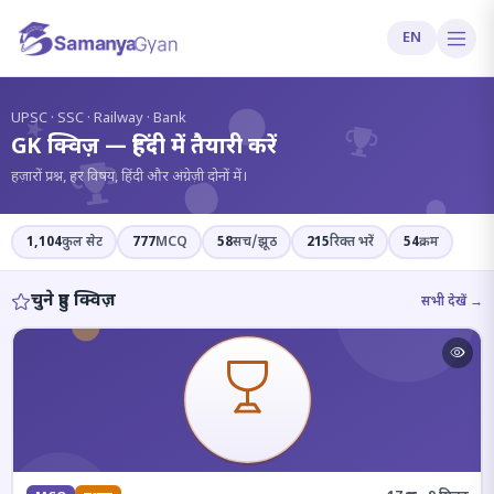
EN
?
UPSC · SSC · Railway · Bank
GK क्विज़ — हिंदी में तैयारी करें
हज़ारों प्रश्न, हर विषय, हिंदी और अंग्रेज़ी दोनों में।
1,104
कुल सेट
777
MCQ
58
सच/झूठ
215
रिक्त भरें
54
क्रम
चुने हुए क्विज़
सभी देखें →